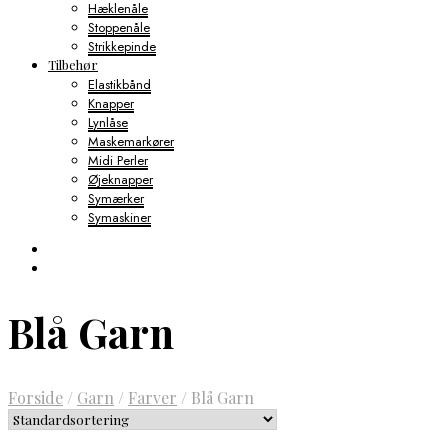
Hæklenåle
Stoppenåle
Strikkepinde
Tilbehør
Elastikbånd
Knapper
Lynlåse
Maskemarkører
Midi Perler
Øjeknapper
Symærker
Symaskiner
Blå Garn
Forside
/
Garn
/
Farver
/
Blå Garn