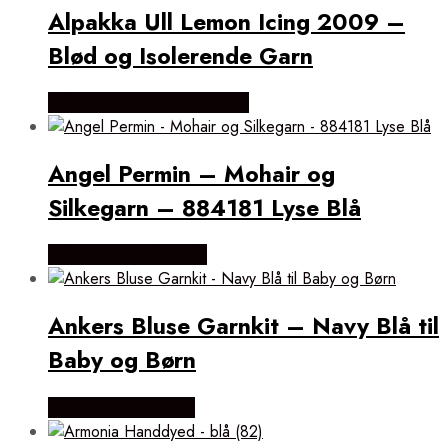
Alpakka Ull Lemon Icing 2009 –
Blød og Isolerende Garn
Købes Hos Tante Grøn CPH
Angel Permin – Mohair og
Silkegarn – 884181 Lyse Blå
Købes Hos Vivi´s Butik
Ankers Bluse Garnkit – Navy Blå til
Baby og Børn
Købes Hos Kreamok