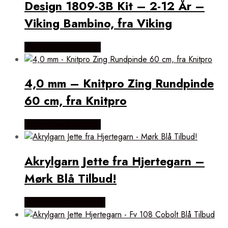
Design 1809-3B Kit – 2-12 År –
Viking Bambino, fra Viking
Købes Hos Kukuk.dk
4,0 mm – Knitpro Zing Rundpinde
60 cm, fra Knitpro
Købes Hos Kukuk.dk
Akrylgarn Jette fra Hjertegarn –
Mørk Blå Tilbud!
Købes Hos Vivi´s Butik