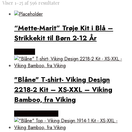
Viser 1–25 af 596 resultater
“Mette-Marit” Trøje Kit i Blå –
Strikkekit til Børn 2-12 År
Læs mere
"Blåne" T-shirt- Viking Design
2218-2 Kit – XS-XXL – Viking
Bamboo, fra Viking
Købes Hos Kukuk.dk