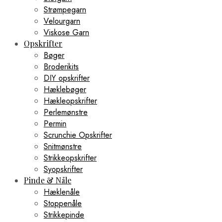
Strømpegarn
Velourgarn
Viskose Garn
Opskrifter
Bøger
Broderikits
DIY opskrifter
Hæklebøger
Hækleopskrifter
Perlemønstre
Permin
Scrunchie Opskrifter
Snitmønstre
Strikkeopskrifter
Syopskrifter
Pinde & Nåle
Hæklenåle
Stoppenåle
Strikkepinde