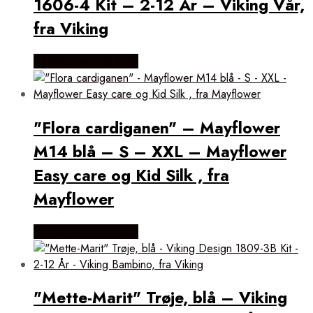
1606-4 Kit – 2-12 År – Viking Vår,
fra Viking
Købes Hos Kukuk.dk
"Flora cardiganen" – Mayflower
M14 blå – S – XXL – Mayflower
Easy care og Kid Silk , fra
Mayflower
Købes Hos Kukuk.dk
"Mette-Marit" Trøje, blå – Viking