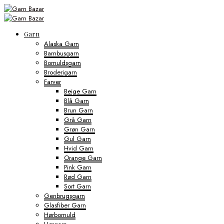
Garn
Alaska Garn
Bambusgarn
Bomuldsgarn
Broderigarn
Farver
Beige Garn
Blå Garn
Brun Garn
Grå Garn
Grøn Garn
Gul Garn
Hvid Garn
Orange Garn
Pink Garn
Rød Garn
Sort Garn
Genbrugsgarn
Glasfiber Garn
Hørbomuld