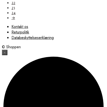
22
23
24
→
Kontakt os
Returpolitik
Databeskyttelseserklæring
© Shoppen
×