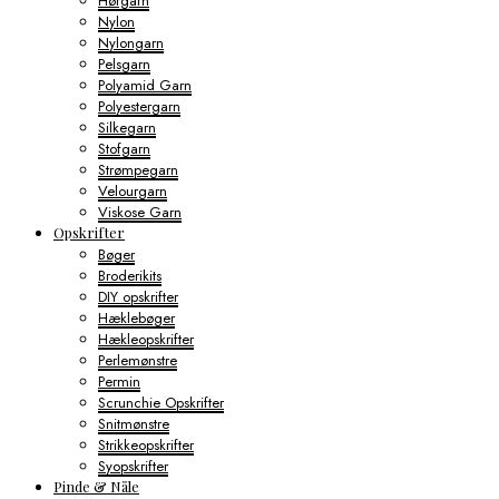
Hørgarn
Nylon
Nylongarn
Pelsgarn
Polyamid Garn
Polyestergarn
Silkegarn
Stofgarn
Strømpegarn
Velourgarn
Viskose Garn
Opskrifter
Bøger
Broderikits
DIY opskrifter
Hæklebøger
Hækleopskrifter
Perlemønstre
Permin
Scrunchie Opskrifter
Snitmønstre
Strikkeopskrifter
Syopskrifter
Pinde & Nåle