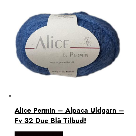
Alice Permin – Alpaca Uldgarn –
Fv 32 Due Blå Tilbud!
Købes Hos Vivi´s Butik