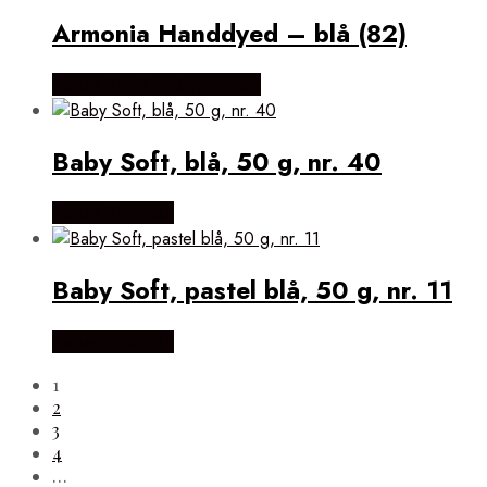
Armonia Handdyed – blå (82)
Købes Hos Kreativgarn.dk
Baby Soft, blå, 50 g, nr. 40
Købes Hos niah
Baby Soft, pastel blå, 50 g, nr. 11
Købes Hos niah
1
2
3
4
…