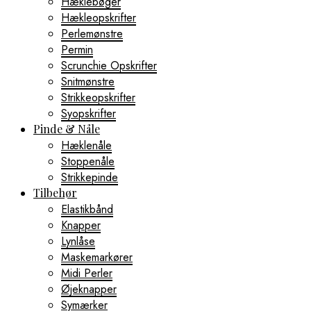
Hæklebøger
Hækleopskrifter
Perlemønstre
Permin
Scrunchie Opskrifter
Snitmønstre
Strikkeopskrifter
Syopskrifter
Pinde & Nåle
Hæklenåle
Stoppenåle
Strikkepinde
Tilbehør
Elastikbånd
Knapper
Lynlåse
Maskemarkører
Midi Perler
Øjeknapper
Symærker