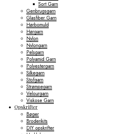
Sort Garn
Genbrugsgarn
Glasfiber Garn
Hørbomuld
Hørgarn
Nylon
Nylongarn
Pelsgarn
Polyamid Garn
Polyestergarn
Silkegarn
Stofgarn
Strømpegarn
Velourgarn
Viskose Garn
Opskrifter
Bøger
Broderikits
DIY opskrifter