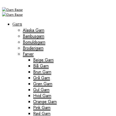
Garn
Alaska Garn
Bambusgarn
Bomuldsgarn
Broderigarn
Farver
Beige Garn
Blå Garn
Brun Garn
Grå Garn
Grøn Garn
Gul Garn
Hvid Garn
Orange Garn
Pink Garn
Rød Garn