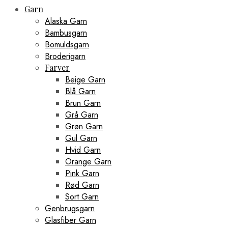
Garn
Alaska Garn
Bambusgarn
Bomuldsgarn
Broderigarn
Farver
Beige Garn
Blå Garn
Brun Garn
Grå Garn
Grøn Garn
Gul Garn
Hvid Garn
Orange Garn
Pink Garn
Rød Garn
Sort Garn
Genbrugsgarn
Glasfiber Garn