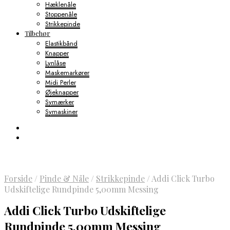
Hæklenåle
Stoppenåle
Strikkepinde
Tilbehør
Elastikbånd
Knapper
Lynlåse
Maskemarkører
Midi Perler
Øjeknapper
Symærker
Symaskiner
Forside
/
Pinde & Nåle
/
Strikkepinde
/
Addi Click Turbo
Udskiftelige Rundpinde 5,00mm Messing
Addi Click Turbo Udskiftelige
Rundpinde 5,00mm Messing