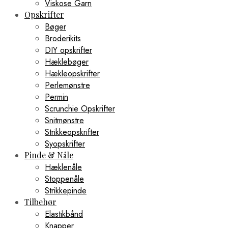
Viskose Garn
Opskrifter
Bøger
Broderikits
DIY opskrifter
Hæklebøger
Hækleopskrifter
Perlemønstre
Permin
Scrunchie Opskrifter
Snitmønstre
Strikkeopskrifter
Syopskrifter
Pinde & Nåle
Hæklenåle
Stoppenåle
Strikkepinde
Tilbehør
Elastikbånd
Knapper