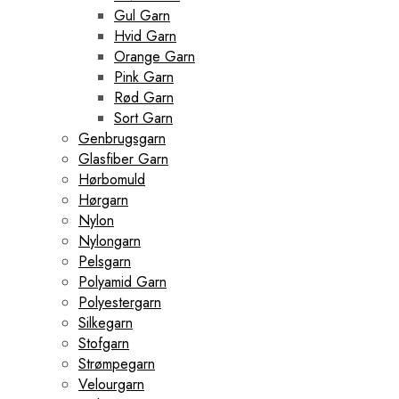
Gul Garn
Hvid Garn
Orange Garn
Pink Garn
Rød Garn
Sort Garn
Genbrugsgarn
Glasfiber Garn
Hørbomuld
Hørgarn
Nylon
Nylongarn
Pelsgarn
Polyamid Garn
Polyestergarn
Silkegarn
Stofgarn
Strømpegarn
Velourgarn