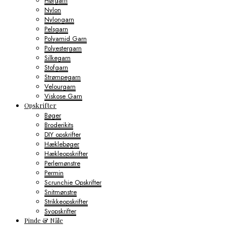
Hørgarn
Nylon
Nylongarn
Pelsgarn
Polyamid Garn
Polyestergarn
Silkegarn
Stofgarn
Strømpegarn
Velourgarn
Viskose Garn
Opskrifter
Bøger
Broderikits
DIY opskrifter
Hæklebøger
Hækleopskrifter
Perlemønstre
Permin
Scrunchie Opskrifter
Snitmønstre
Strikkeopskrifter
Syopskrifter
Pinde & Nåle