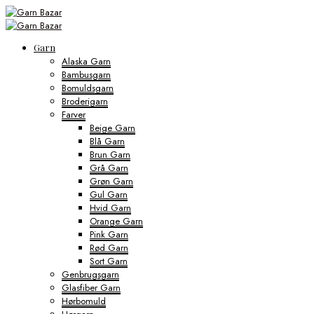
Garn
Alaska Garn
Bambusgarn
Bomuldsgarn
Broderigarn
Farver
Beige Garn
Blå Garn
Brun Garn
Grå Garn
Grøn Garn
Gul Garn
Hvid Garn
Orange Garn
Pink Garn
Rød Garn
Sort Garn
Genbrugsgarn
Glasfiber Garn
Hørbomuld