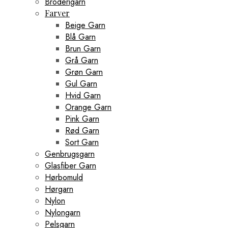
Broderigarn
Farver
Beige Garn
Blå Garn
Brun Garn
Grå Garn
Grøn Garn
Gul Garn
Hvid Garn
Orange Garn
Pink Garn
Rød Garn
Sort Garn
Genbrugsgarn
Glasfiber Garn
Hørbomuld
Hørgarn
Nylon
Nylongarn
Pelsgarn