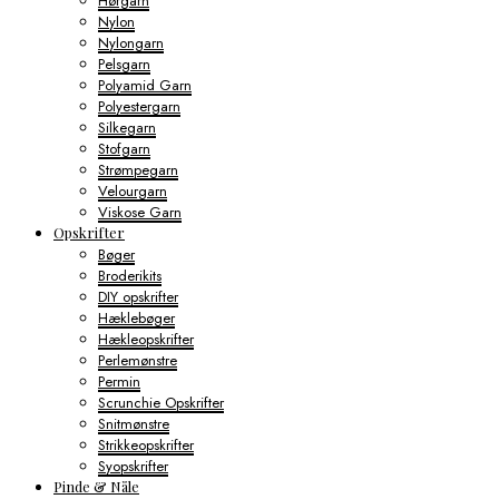
Hørgarn
Nylon
Nylongarn
Pelsgarn
Polyamid Garn
Polyestergarn
Silkegarn
Stofgarn
Strømpegarn
Velourgarn
Viskose Garn
Opskrifter
Bøger
Broderikits
DIY opskrifter
Hæklebøger
Hækleopskrifter
Perlemønstre
Permin
Scrunchie Opskrifter
Snitmønstre
Strikkeopskrifter
Syopskrifter
Pinde & Nåle