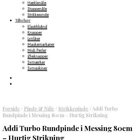
Hæklenåle
Stoppenåle
Strikkepinde
Tilbehør
Elastikbånd
Knapper
Lynlåse
Maskemarkører
Midi Perler
Øjeknapper
Symærker
Symaskiner
Forside
/
Pinde & Nåle
/
Strikkepinde
/
Addi Turbo
Rundpinde i Messing 80cm – Hurtig Strikning
Addi Turbo Rundpinde i Messing 80cm
– Hurtig Strikning