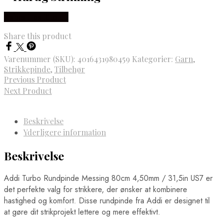
Købes Hos Rito.dk
Share this product
Varenummer (SKU):
4016431980459
Kategorier:
Garn
,
Strikkepinde
,
Tilbehør
Previous Product
Next Product
Beskrivelse
Yderligere information
Beskrivelse
Addi Turbo Rundpinde Messing 80cm 4,50mm / 31,5in US7 er
det perfekte valg for strikkere, der ønsker at kombinere
hastighed og komfort. Disse rundpinde fra Addi er designet til
at gøre dit strikprojekt lettere og mere effektivt.