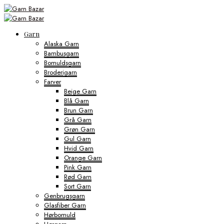
Garn
Alaska Garn
Bambusgarn
Bomuldsgarn
Broderigarn
Farver
Beige Garn
Blå Garn
Brun Garn
Grå Garn
Grøn Garn
Gul Garn
Hvid Garn
Orange Garn
Pink Garn
Rød Garn
Sort Garn
Genbrugsgarn
Glasfiber Garn
Hørbomuld