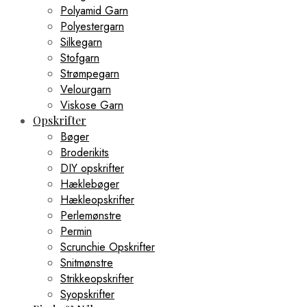
Polyamid Garn
Polyestergarn
Silkegarn
Stofgarn
Strømpegarn
Velourgarn
Viskose Garn
Opskrifter
Bøger
Broderikits
DIY opskrifter
Hæklebøger
Hækleopskrifter
Perlemønstre
Permin
Scrunchie Opskrifter
Snitmønstre
Strikkeopskrifter
Syopskrifter