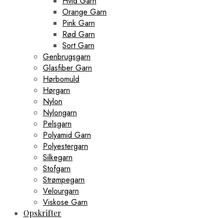
Hvid Garn
Orange Garn
Pink Garn
Rød Garn
Sort Garn
Genbrugsgarn
Glasfiber Garn
Hørbomuld
Hørgarn
Nylon
Nylongarn
Pelsgarn
Polyamid Garn
Polyestergarn
Silkegarn
Stofgarn
Strømpegarn
Velourgarn
Viskose Garn
Opskrifter