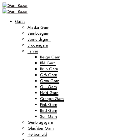
Garn
Alaska Garn
Bambusgarn
Bomuldsgarn
Broderigarn
Farver
Beige Garn
Blå Garn
Brun Garn
Grå Garn
Grøn Garn
Gul Garn
Hvid Garn
Orange Garn
Pink Garn
Rød Garn
Sort Garn
Genbrugsgarn
Glasfiber Garn
Hørbomuld