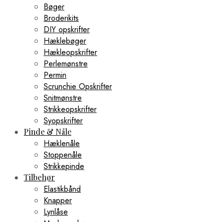
Bøger
Broderikits
DIY opskrifter
Hæklebøger
Hækleopskrifter
Perlemønstre
Permin
Scrunchie Opskrifter
Snitmønstre
Strikkeopskrifter
Syopskrifter
Pinde & Nåle
Hæklenåle
Stoppenåle
Strikkepinde
Tilbehør
Elastikbånd
Knapper
Lynlåse