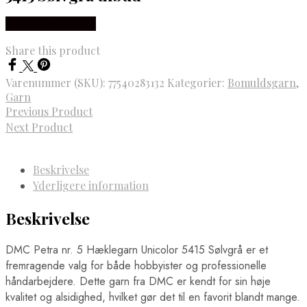
Købes Hos Rito.dk
Share this product
Varenummer (SKU):
77540283132
Kategorier:
Bomuldsgarn
,
Garn
Previous Product
Next Product
Beskrivelse
Yderligere information
Beskrivelse
DMC Petra nr. 5 Hæklegarn Unicolor 5415 Sølvgrå er et
fremragende valg for både hobbyister og professionelle
håndarbejdere. Dette garn fra DMC er kendt for sin høje
kvalitet og alsidighed, hvilket gør det til en favorit blandt mange.