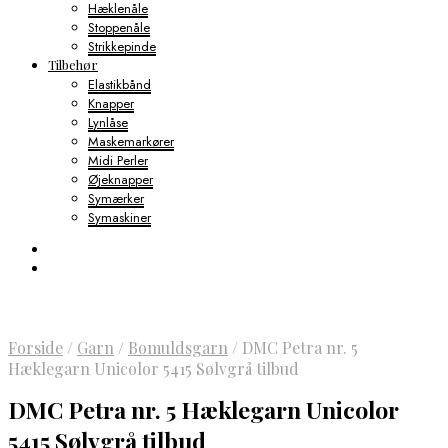
Hæklenåle
Stoppenåle
Strikkepinde
Tilbehør
Elastikbånd
Knapper
Lynlåse
Maskemarkører
Midi Perler
Øjeknapper
Symærker
Symaskiner
Forside
/
Garn
/
Bomuldsgarn
/
DMC Petra nr. 5
Hæklegarn Unicolor 5415 Sølvgrå tilbud
DMC Petra nr. 5 Hæklegarn Unicolor
5415 Sølvgrå tilbud