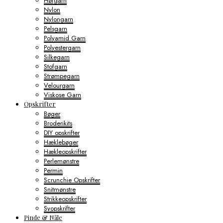
Hørgarn
Nylon
Nylongarn
Pelsgarn
Polyamid Garn
Polyestergarn
Silkegarn
Stofgarn
Strømpegarn
Velourgarn
Viskose Garn
Opskrifter
Bøger
Broderikits
DIY opskrifter
Hæklebøger
Hækleopskrifter
Perlemønstre
Permin
Scrunchie Opskrifter
Snitmønstre
Strikkeopskrifter
Syopskrifter
Pinde & Nåle