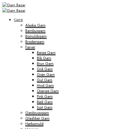
Garn
Alaska Garn
Bambusgarn
Bomuldsgarn
Broderigarn
Farver
Beige Garn
Blå Garn
Brun Garn
Grå Garn
Grøn Garn
Gul Garn
Hvid Garn
Orange Garn
Pink Garn
Rød Garn
Sort Garn
Genbrugsgarn
Glasfiber Garn
Hørbomuld