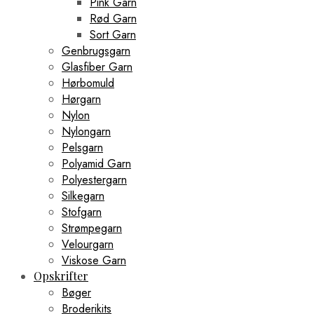
Pink Garn
Rød Garn
Sort Garn
Genbrugsgarn
Glasfiber Garn
Hørbomuld
Hørgarn
Nylon
Nylongarn
Pelsgarn
Polyamid Garn
Polyestergarn
Silkegarn
Stofgarn
Strømpegarn
Velourgarn
Viskose Garn
Opskrifter
Bøger
Broderikits