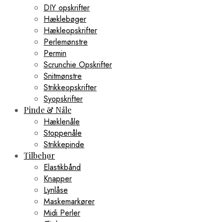
DIY opskrifter
Hæklebøger
Hækleopskrifter
Perlemønstre
Permin
Scrunchie Opskrifter
Snitmønstre
Strikkeopskrifter
Syopskrifter
Pinde & Nåle
Hæklenåle
Stoppenåle
Strikkepinde
Tilbehør
Elastikbånd
Knapper
Lynlåse
Maskemarkører
Midi Perler