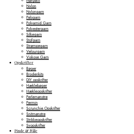
Hørgarn
Nylon
Nylongarn
Pelsgarn
Polyamid Garn
Polyestergarn
Silkegarn
Stofgarn
Strømpegarn
Velourgarn
Viskose Garn
Opskrifter
Bøger
Broderikits
DIY opskrifter
Hæklebøger
Hækleopskrifter
Perlemønstre
Permin
Scrunchie Opskrifter
Snitmønstre
Strikkeopskrifter
Syopskrifter
Pinde & Nåle