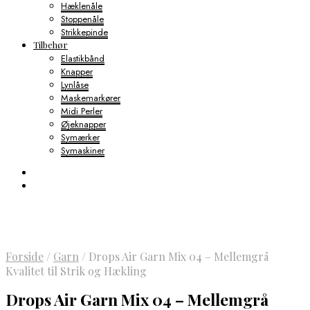
Hæklenåle
Stoppenåle
Strikkepinde
Tilbehør
Elastikbånd
Knapper
Lynlåse
Maskemarkører
Midi Perler
Øjeknapper
Symærker
Symaskiner
Forside
/
Garn
/
Drops Air Garn Mix 04 – Mellemgrå
Kvalitet til Strik og Hækling
Drops Air Garn Mix 04 – Mellemgrå