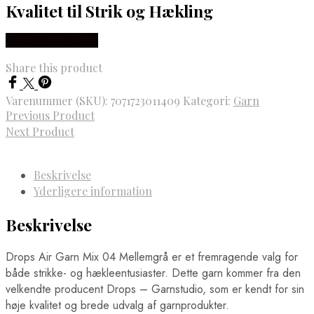
Kvalitet til Strik og Hækling
Købes Hos Rito.dk
Share this product
Varenummer (SKU):
7071723011409
Kategori:
Garn
Previous Product
Next Product
Beskrivelse
Yderligere information
Beskrivelse
Drops Air Garn Mix 04 Mellemgrå er et fremragende valg for
både strikke- og hækleentusiaster. Dette garn kommer fra den
velkendte producent Drops – Garnstudio, som er kendt for sin
høje kvalitet og brede udvalg af garnprodukter.