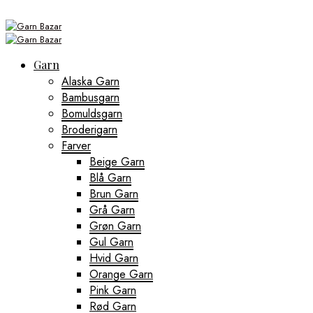
Garn
Alaska Garn
Bambusgarn
Bomuldsgarn
Broderigarn
Farver
Beige Garn
Blå Garn
Brun Garn
Grå Garn
Grøn Garn
Gul Garn
Hvid Garn
Orange Garn
Pink Garn
Rød Garn