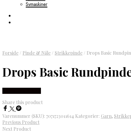
Symaskiner
Forside
/
Pinde & Nåle
/
Strikkepinde
/
Drops Basic Rundpin
Drops Basic Rundpinde
Købes Hos Rito.dk
Share this product
Varenummer (SKU):
7071723011614
Kategorier:
Garn
,
Strikke
Previous Product
Next Product