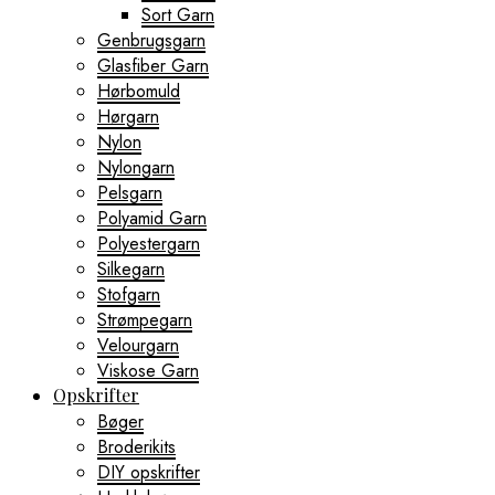
Sort Garn
Genbrugsgarn
Glasfiber Garn
Hørbomuld
Hørgarn
Nylon
Nylongarn
Pelsgarn
Polyamid Garn
Polyestergarn
Silkegarn
Stofgarn
Strømpegarn
Velourgarn
Viskose Garn
Opskrifter
Bøger
Broderikits
DIY opskrifter