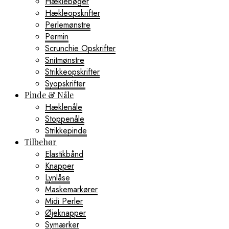
Hæklebøger
Hækleopskrifter
Perlemønstre
Permin
Scrunchie Opskrifter
Snitmønstre
Strikkeopskrifter
Syopskrifter
Pinde & Nåle
Hæklenåle
Stoppenåle
Strikkepinde
Tilbehør
Elastikbånd
Knapper
Lynlåse
Maskemarkører
Midi Perler
Øjeknapper
Symærker