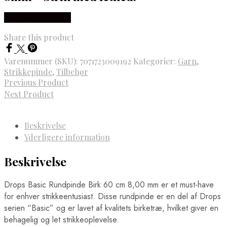
Købes Hos Rito.dk
Share this product
Varenummer (SKU):
7071723009192
Kategorier:
Garn
,
Strikkepinde
,
Tilbehør
Previous Product
Next Product
Beskrivelse
Yderligere information
Beskrivelse
Drops Basic Rundpinde Birk 60 cm 8,00 mm er et must-have
for enhver strikkeentusiast. Disse rundpinde er en del af Drops
serien “Basic” og er lavet af kvalitets birketræ, hvilket giver en
behagelig og let strikkeoplevelse.