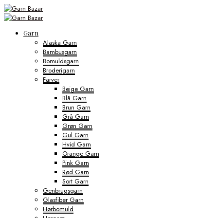
Garn
Alaska Garn
Bambusgarn
Bomuldsgarn
Broderigarn
Farver
Beige Garn
Blå Garn
Brun Garn
Grå Garn
Grøn Garn
Gul Garn
Hvid Garn
Orange Garn
Pink Garn
Rød Garn
Sort Garn
Genbrugsgarn
Glasfiber Garn
Hørbomuld