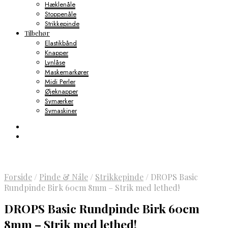
Hæklenåle
Stoppenåle
Strikkepinde
Tilbehør
Elastikbånd
Knapper
Lynlåse
Maskemarkører
Midi Perler
Øjeknapper
Symærker
Symaskiner
Forside
/
Pinde & Nåle
/
Strikkepinde
/
DROPS Basic
Rundpinde Birk 60cm 8mm – Strik med lethed!
DROPS Basic Rundpinde Birk 60cm
8mm – Strik med lethed!