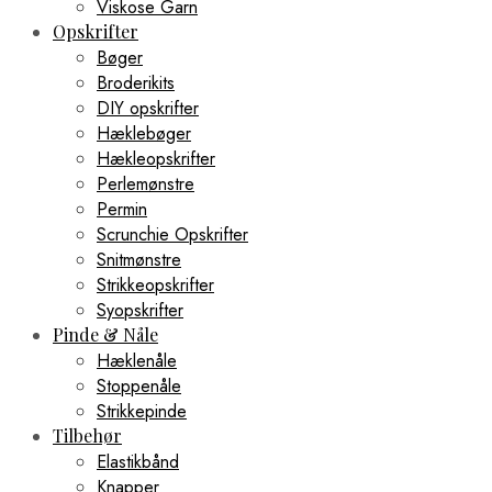
Viskose Garn
Opskrifter
Bøger
Broderikits
DIY opskrifter
Hæklebøger
Hækleopskrifter
Perlemønstre
Permin
Scrunchie Opskrifter
Snitmønstre
Strikkeopskrifter
Syopskrifter
Pinde & Nåle
Hæklenåle
Stoppenåle
Strikkepinde
Tilbehør
Elastikbånd
Knapper