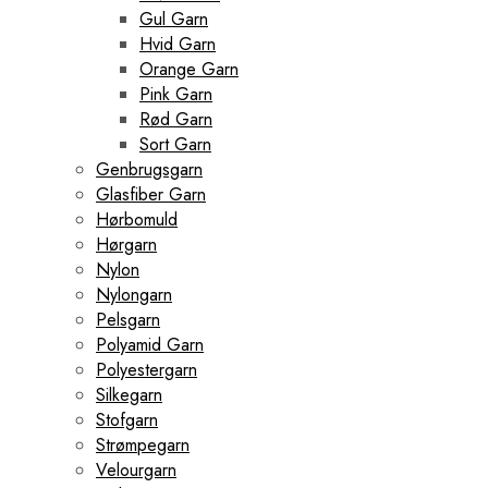
Gul Garn
Hvid Garn
Orange Garn
Pink Garn
Rød Garn
Sort Garn
Genbrugsgarn
Glasfiber Garn
Hørbomuld
Hørgarn
Nylon
Nylongarn
Pelsgarn
Polyamid Garn
Polyestergarn
Silkegarn
Stofgarn
Strømpegarn
Velourgarn