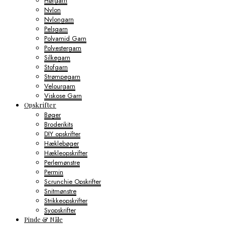
Hørgarn
Nylon
Nylongarn
Pelsgarn
Polyamid Garn
Polyestergarn
Silkegarn
Stofgarn
Strømpegarn
Velourgarn
Viskose Garn
Opskrifter
Bøger
Broderikits
DIY opskrifter
Hæklebøger
Hækleopskrifter
Perlemønstre
Permin
Scrunchie Opskrifter
Snitmønstre
Strikkeopskrifter
Syopskrifter
Pinde & Nåle