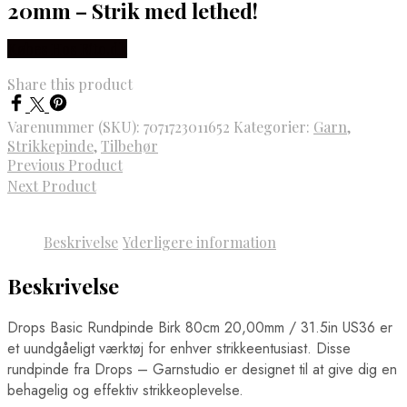
20mm – Strik med lethed!
Købes Hos Rito.dk
Share this product
Varenummer (SKU):
7071723011652
Kategorier:
Garn
,
Strikkepinde
,
Tilbehør
Previous Product
Next Product
Beskrivelse
Yderligere information
Beskrivelse
Drops Basic Rundpinde Birk 80cm 20,00mm / 31.5in US36 er
et uundgåeligt værktøj for enhver strikkeentusiast. Disse
rundpinde fra Drops – Garnstudio er designet til at give dig en
behagelig og effektiv strikkeoplevelse.