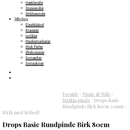
Hæklenåle
Stoppenåle
Strikkepinde
Tilbehør
Elastikbånd
Knapper
Lynlåse
Maskemarkører
Midi Perler
Øjeknapper
Symærker
Symaskiner
Forside
/
Pinde & Nåle
/
Strikkepinde
/
Drops Basic
Rundpinde Birk 80cm 20mm –
Strik med lethed!
Drops Basic Rundpinde Birk 80cm