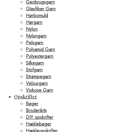
Genbrugsgarn
Glasfiber Garn
Hørbomuld
Hørgarn
Nylon
Nylongarn
Pelsgarn
Polyamid Garn
Polyestergarn
Silkegarn
Stofgarn
Strømpegarn
Velourgarn
Viskose Garn
Opskrifter
Bøger
Broderikits
DIY opskrifter
Hæklebøger
Hækleopskrifter