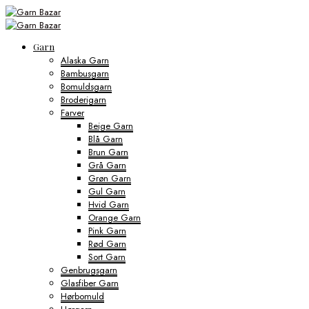
Garn
Alaska Garn
Bambusgarn
Bomuldsgarn
Broderigarn
Farver
Beige Garn
Blå Garn
Brun Garn
Grå Garn
Grøn Garn
Gul Garn
Hvid Garn
Orange Garn
Pink Garn
Rød Garn
Sort Garn
Genbrugsgarn
Glasfiber Garn
Hørbomuld