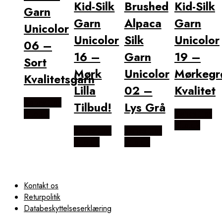
Kid-Silk
Brushed
Kid-Silk
Garn
Garn
Alpaca
Garn
Unicolor
Unicolor
Silk
Unicolor
06 –
16 –
Garn
19 –
Sort
Mørk
Unicolor
Mørkegr
Kvalitetsgarn
Lilla
02 –
Kvalitet
Købes Hos
Tilbud!
Lys Grå
Rito.dk
Købes Hos
Rito.dk
Købes Hos
Købes Hos
Rito.dk
Rito.dk
Kontakt os
Returpolitik
Databeskyttelseserklæring