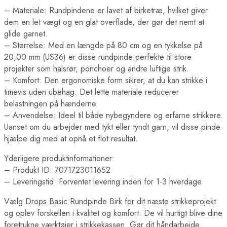
– Materiale: Rundpindene er lavet af birketræ, hvilket giver
dem en let vægt og en glat overflade, der gør det nemt at
glide garnet.
– Størrelse: Med en længde på 80 cm og en tykkelse på
20,00 mm (US36) er disse rundpinde perfekte til store
projekter som halsrør, ponchoer og andre luftige strik.
– Komfort: Den ergonomiske form sikrer, at du kan strikke i
timevis uden ubehag. Det lette materiale reducerer
belastningen på hænderne.
– Anvendelse: Ideel til både nybegyndere og erfarne strikkere.
Uanset om du arbejder med tykt eller tyndt garn, vil disse pinde
hjælpe dig med at opnå et flot resultat.
Yderligere produktinformationer:
– Produkt ID: 7071723011652
– Leveringstid: Forventet levering inden for 1-3 hverdage
Vælg Drops Basic Rundpinde Birk for dit næste strikkeprojekt
og oplev forskellen i kvalitet og komfort. De vil hurtigt blive dine
foretrukne værktøjer i strikkekassen. Gør dit håndarbejde