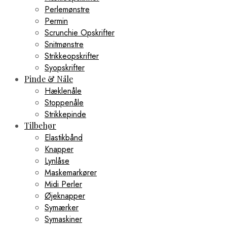
Perlemønstre
Permin
Scrunchie Opskrifter
Snitmønstre
Strikkeopskrifter
Syopskrifter
Pinde & Nåle
Hæklenåle
Stoppenåle
Strikkepinde
Tilbehør
Elastikbånd
Knapper
Lynlåse
Maskemarkører
Midi Perler
Øjeknapper
Symærker
Symaskiner