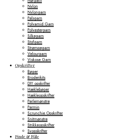
Hørgarn
Nylon
Nylongarn
Pelsgarn
Polyamid Garn
Polyestergarn
Silkegarn
Stofgarn
Strømpegarn
Velourgarn
Viskose Garn
Opskrifter
Bøger
Broderikits
DIY opskrifter
Hæklebøger
Hækleopskrifter
Perlemønstre
Permin
Scrunchie Opskrifter
Snitmønstre
Strikkeopskrifter
Syopskrifter
Pinde & Nåle