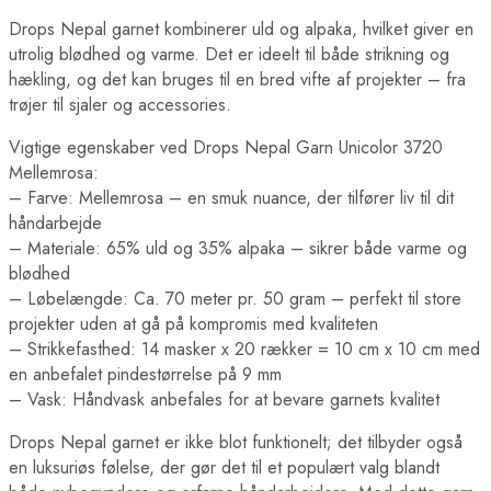
Drops Nepal garnet kombinerer uld og alpaka, hvilket giver en
utrolig blødhed og varme. Det er ideelt til både strikning og
hækling, og det kan bruges til en bred vifte af projekter – fra
trøjer til sjaler og accessories.
Vigtige egenskaber ved Drops Nepal Garn Unicolor 3720
Mellemrosa:
– Farve: Mellemrosa – en smuk nuance, der tilfører liv til dit
håndarbejde
– Materiale: 65% uld og 35% alpaka – sikrer både varme og
blødhed
– Løbelængde: Ca. 70 meter pr. 50 gram – perfekt til store
projekter uden at gå på kompromis med kvaliteten
– Strikkefasthed: 14 masker x 20 rækker = 10 cm x 10 cm med
en anbefalet pindestørrelse på 9 mm
– Vask: Håndvask anbefales for at bevare garnets kvalitet
Drops Nepal garnet er ikke blot funktionelt; det tilbyder også
en luksuriøs følelse, der gør det til et populært valg blandt