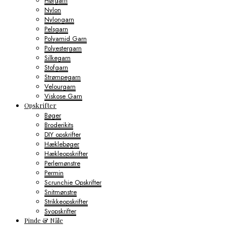
Hørgarn
Nylon
Nylongarn
Pelsgarn
Polyamid Garn
Polyestergarn
Silkegarn
Stofgarn
Strømpegarn
Velourgarn
Viskose Garn
Opskrifter
Bøger
Broderikits
DIY opskrifter
Hæklebøger
Hækleopskrifter
Perlemønstre
Permin
Scrunchie Opskrifter
Snitmønstre
Strikkeopskrifter
Syopskrifter
Pinde & Nåle