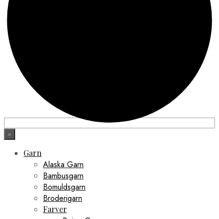
×
Garn
Alaska Garn
Bambusgarn
Bomuldsgarn
Broderigarn
Farver