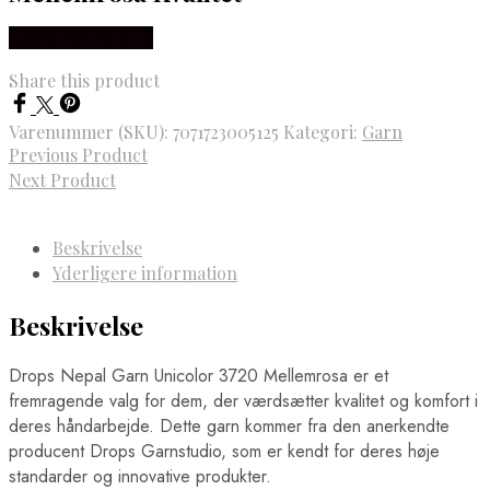
Købes Hos Rito.dk
Share this product
Varenummer (SKU):
7071723005125
Kategori:
Garn
Previous Product
Next Product
Beskrivelse
Yderligere information
Beskrivelse
Drops Nepal Garn Unicolor 3720 Mellemrosa er et
fremragende valg for dem, der værdsætter kvalitet og komfort i
deres håndarbejde. Dette garn kommer fra den anerkendte
producent Drops Garnstudio, som er kendt for deres høje
standarder og innovative produkter.