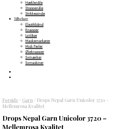
Hæklenåle
Stoppenåle
Strikkepinde
Tilbehør
Elastikbånd
Knapper
Lynlåse
Maskemarkører
Midi Perler
Øjeknapper
Symærker
Symaskiner
Forside
/
Garn
/
Drops Nepal Garn Unicolor 3720 –
Mellemrosa Kvalitet
Drops Nepal Garn Unicolor 3720 –
Mellemrosa Kvalitet