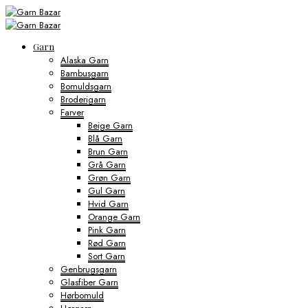
Garn
Alaska Garn
Bambusgarn
Bomuldsgarn
Broderigarn
Farver
Beige Garn
Blå Garn
Brun Garn
Grå Garn
Grøn Garn
Gul Garn
Hvid Garn
Orange Garn
Pink Garn
Rød Garn
Sort Garn
Genbrugsgarn
Glasfiber Garn
Hørbomuld