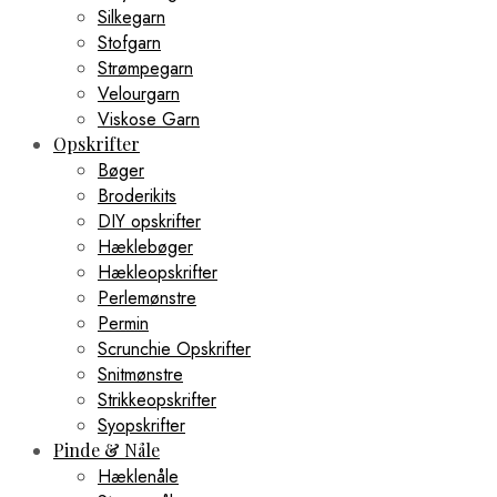
Silkegarn
Stofgarn
Strømpegarn
Velourgarn
Viskose Garn
Opskrifter
Bøger
Broderikits
DIY opskrifter
Hæklebøger
Hækleopskrifter
Perlemønstre
Permin
Scrunchie Opskrifter
Snitmønstre
Strikkeopskrifter
Syopskrifter
Pinde & Nåle
Hæklenåle