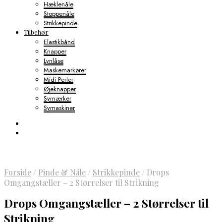
Hæklenåle
Stoppenåle
Strikkepinde
Tilbehør
Elastikbånd
Knapper
Lynlåse
Maskemarkører
Midi Perler
Øjeknapper
Symærker
Symaskiner
Forside
/
Pinde & Nåle
/
Strikkepinde
/
Drops
Omgangstæller – 2 Størrelser til Strikning
Drops Omgangstæller – 2 Størrelser til
Strikning