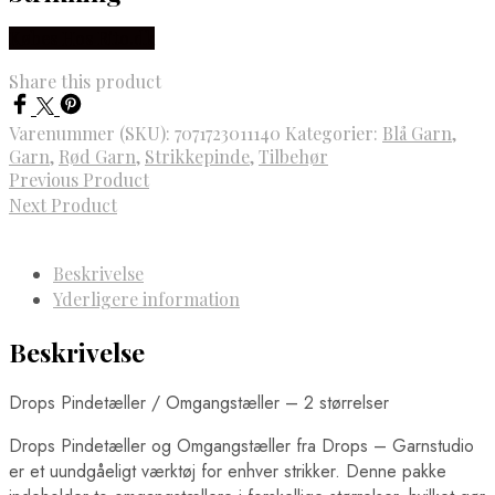
Købes Hos Rito.dk
Share this product
Varenummer (SKU):
7071723011140
Kategorier:
Blå Garn
,
Garn
,
Rød Garn
,
Strikkepinde
,
Tilbehør
Previous Product
Next Product
Beskrivelse
Yderligere information
Beskrivelse
Drops Pindetæller / Omgangstæller – 2 størrelser
Drops Pindetæller og Omgangstæller fra Drops – Garnstudio
er et uundgåeligt værktøj for enhver strikker. Denne pakke