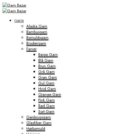
Garn
Alaska Garn
Bambusgarn
Bomuldsgarn
Broderigarn
Farver
Beige Garn
Blå Garn
Brun Garn
Grå Garn
Grøn Garn
Gul Garn
Hvid Garn
Orange Garn
Pink Garn
Rød Garn
Sort Garn
Genbrugsgarn
Glasfiber Garn
Hørbomuld