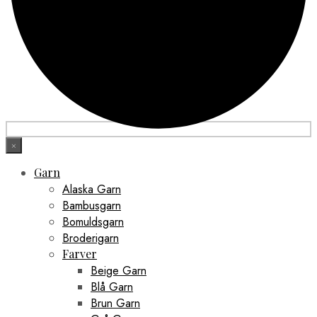
×
Garn
Alaska Garn
Bambusgarn
Bomuldsgarn
Broderigarn
Farver
Beige Garn
Blå Garn
Brun Garn