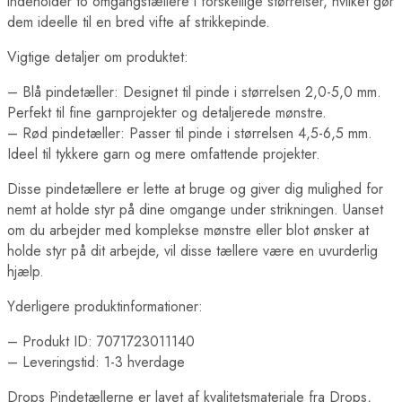
indeholder to omgangstællere i forskellige størrelser, hvilket gør
dem ideelle til en bred vifte af strikkepinde.
Vigtige detaljer om produktet:
– Blå pindetæller: Designet til pinde i størrelsen 2,0-5,0 mm.
Perfekt til fine garnprojekter og detaljerede mønstre.
– Rød pindetæller: Passer til pinde i størrelsen 4,5-6,5 mm.
Ideel til tykkere garn og mere omfattende projekter.
Disse pindetællere er lette at bruge og giver dig mulighed for
nemt at holde styr på dine omgange under strikningen. Uanset
om du arbejder med komplekse mønstre eller blot ønsker at
holde styr på dit arbejde, vil disse tællere være en uvurderlig
hjælp.
Yderligere produktinformationer:
– Produkt ID: 7071723011140
– Leveringstid: 1-3 hverdage
Drops Pindetællerne er lavet af kvalitetsmateriale fra Drops,