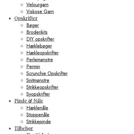
Velourgarn
Viskose Garn
Opskrifter
Bøger
Broderikits
DIY opskrifter
Hæklebøger
Hækleopskrifter
Perlemønstre
Permin
Scrunchie Opskrifter
Snitmønstre
Strikkeopskrifter
Syopskrifter
Pinde & Nåle
Hæklenåle
Stoppenåle
Strikkepinde
Tilbehør