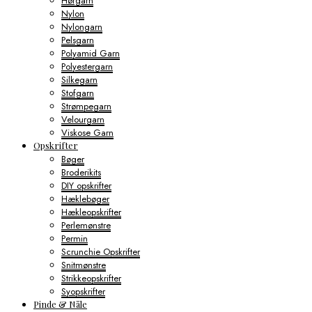
Hørgarn
Nylon
Nylongarn
Pelsgarn
Polyamid Garn
Polyestergarn
Silkegarn
Stofgarn
Strømpegarn
Velourgarn
Viskose Garn
Opskrifter
Bøger
Broderikits
DIY opskrifter
Hæklebøger
Hækleopskrifter
Perlemønstre
Permin
Scrunchie Opskrifter
Snitmønstre
Strikkeopskrifter
Syopskrifter
Pinde & Nåle