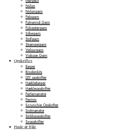
Hørgarn
Nylon
Nylongarn
Pelsgarn
Polyamid Garn
Polyestergarn
Silkegarn
Stofgarn
Strømpegarn
Velourgarn
Viskose Garn
Opskrifter
Bøger
Broderikits
DIY opskrifter
Hæklebøger
Hækleopskrifter
Perlemønstre
Permin
Scrunchie Opskrifter
Snitmønstre
Strikkeopskrifter
Syopskrifter
Pinde & Nåle