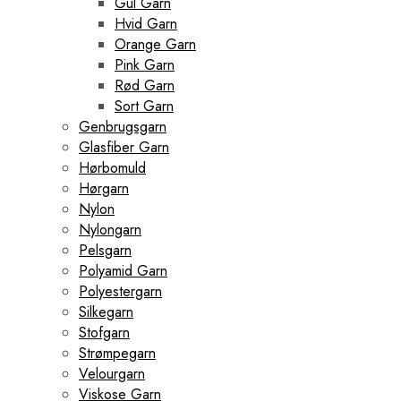
Gul Garn
Hvid Garn
Orange Garn
Pink Garn
Rød Garn
Sort Garn
Genbrugsgarn
Glasfiber Garn
Hørbomuld
Hørgarn
Nylon
Nylongarn
Pelsgarn
Polyamid Garn
Polyestergarn
Silkegarn
Stofgarn
Strømpegarn
Velourgarn
Viskose Garn