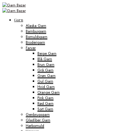
Garn
Alaska Garn
Bambusgarn
Bomuldsgarn
Broderigarn
Farver
Beige Garn
Blå Garn
Brun Garn
Grå Garn
Grøn Garn
Gul Garn
Hvid Garn
Orange Garn
Pink Garn
Rød Garn
Sort Garn
Genbrugsgarn
Glasfiber Garn
Hørbomuld