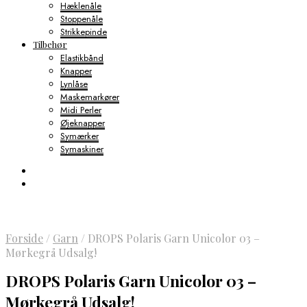
Hæklenåle
Stoppenåle
Strikkepinde
Tilbehør
Elastikbånd
Knapper
Lynlåse
Maskemarkører
Midi Perler
Øjeknapper
Symærker
Symaskiner
Forside
/
Garn
/
DROPS Polaris Garn Unicolor 03 –
Mørkegrå Udsalg!
DROPS Polaris Garn Unicolor 03 –
Mørkegrå Udsalg!