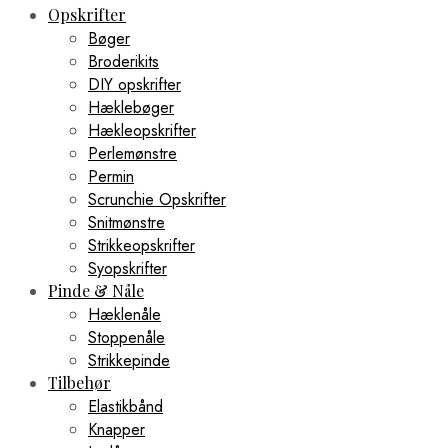
Opskrifter
Bøger
Broderikits
DIY opskrifter
Hæklebøger
Hækleopskrifter
Perlemønstre
Permin
Scrunchie Opskrifter
Snitmønstre
Strikkeopskrifter
Syopskrifter
Pinde & Nåle
Hæklenåle
Stoppenåle
Strikkepinde
Tilbehør
Elastikbånd
Knapper