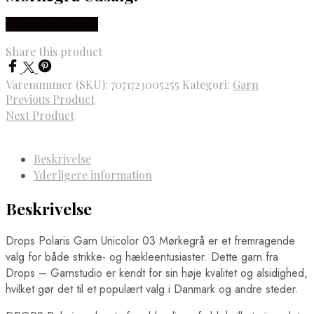
Købes Hos Rito.dk
Share this product
Varenummer (SKU):
7071723005255
Kategori:
Garn
Previous Product
Next Product
Beskrivelse
Yderligere information
Beskrivelse
Drops Polaris Garn Unicolor 03 Mørkegrå er et fremragende
valg for både strikke- og hækleentusiaster. Dette garn fra
Drops – Garnstudio er kendt for sin høje kvalitet og alsidighed,
hvilket gør det til et populært valg i Danmark og andre steder.