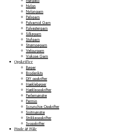
Hørgarn
Nylon
Nylongarn
Pelsgarn
Polyamid Garn
Polyestergarn
Silkegarn
Stofgarn
Strømpegarn
Velourgarn
Viskose Garn
Opskrifter
Bøger
Broderikits
DIY opskrifter
Hæklebøger
Hækleopskrifter
Perlemønstre
Permin
Scrunchie Opskrifter
Snitmønstre
Strikkeopskrifter
Syopskrifter
Pinde & Nåle