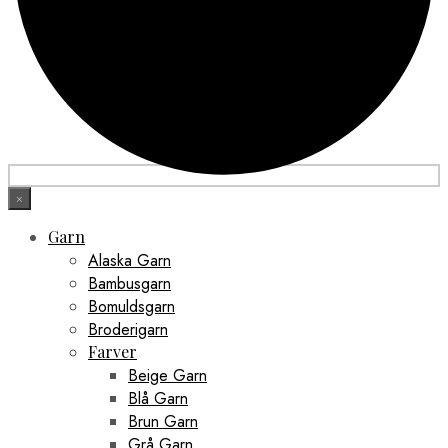
×
Garn
Alaska Garn
Bambusgarn
Bomuldsgarn
Broderigarn
Farver
Beige Garn
Blå Garn
Brun Garn
Grå Garn