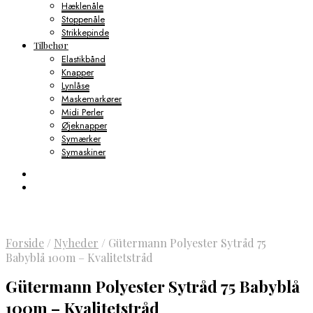
Hæklenåle
Stoppenåle
Strikkepinde
Tilbehør
Elastikbånd
Knapper
Lynlåse
Maskemarkører
Midi Perler
Øjeknapper
Symærker
Symaskiner
Forside
/
Nyheder
/
Gütermann Polyester Sytråd 75
Babyblå 100m – Kvalitetstråd
Gütermann Polyester Sytråd 75 Babyblå
100m – Kvalitetstråd