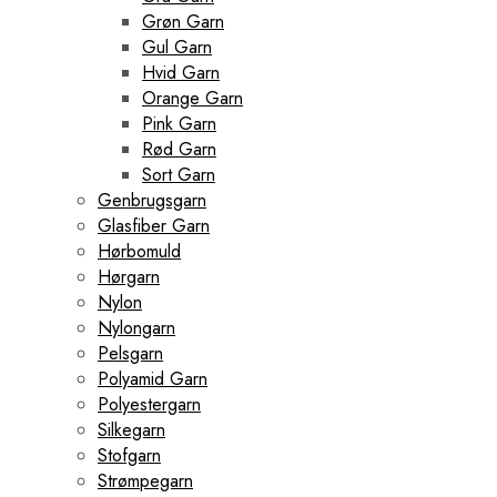
Grøn Garn
Gul Garn
Hvid Garn
Orange Garn
Pink Garn
Rød Garn
Sort Garn
Genbrugsgarn
Glasfiber Garn
Hørbomuld
Hørgarn
Nylon
Nylongarn
Pelsgarn
Polyamid Garn
Polyestergarn
Silkegarn
Stofgarn
Strømpegarn