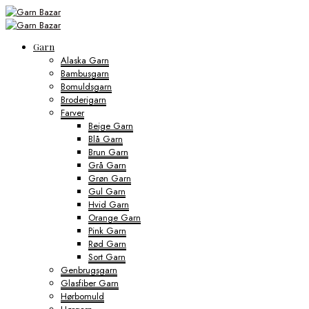
Garn
Alaska Garn
Bambusgarn
Bomuldsgarn
Broderigarn
Farver
Beige Garn
Blå Garn
Brun Garn
Grå Garn
Grøn Garn
Gul Garn
Hvid Garn
Orange Garn
Pink Garn
Rød Garn
Sort Garn
Genbrugsgarn
Glasfiber Garn
Hørbomuld