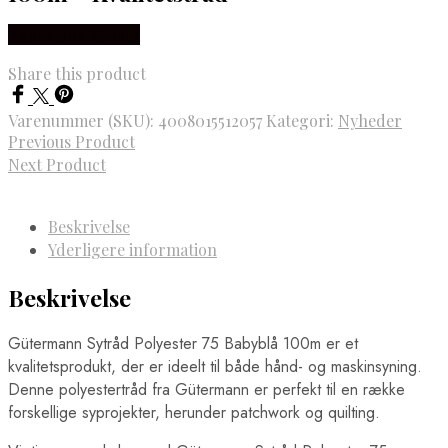
Købes Hos Rito.dk
Share this product
Varenummer (SKU):
4008015512057
Kategori:
Nyheder
Previous Product
Next Product
Beskrivelse
Yderligere information
Beskrivelse
Gütermann Sytråd Polyester 75 Babyblå 100m er et
kvalitetsprodukt, der er ideelt til både hånd- og maskinsyning.
Denne polyestertråd fra Gütermann er perfekt til en række
forskellige syprojekter, herunder patchwork og quilting.