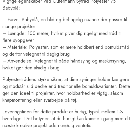
Vigtige egenskaber ved Gütermann Sytråd Polyester 75
Babyblå:
– Farve: Babyblå, en blid og behagelig nuance der passer til
mange projekter
– Længde: 100 meter, hvilket giver dig rigeligt med tråd til
flere syopgaver
– Materiale: Polyester, som er mere holdbart end bomuldstråd
og derfor velegnet til daglig brug
– Anvendelse: Velegnet til både håndsying og maskinsyning,
hvilket gør den alsidig i brug
Polyestertrådens styrke sikrer, at dine syninger holder længere
og modstår slid bedre end traditionelle bomuldsvarianter. Dette
gør den ideel til projekter, hvor holdbarhed er vigtig, såsom
knapmontering eller syarbejde på tøj.
Leveringstiden for dette produkt er hurtig, typisk mellem 1-3
hverdage. Det betyder, at du hurtigt kan komme i gang med dit
næste kreative projekt uden unødig ventetid.