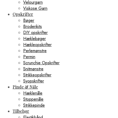
Velourgarn
Viskose Garn
Opskrifter
Bøger
Broderikits
DIY opskrifter
Hæklebøger
Hækleopskrifter
Perlemønstre
Permin
Scrunchie Opskrifter
Snitmønstre
Strikkeopskrifter
Syopskrifter
Pinde & Nåle
Hæklenåle
Stoppenåle
Strikkepinde
Tilbehør
Elastikbånd