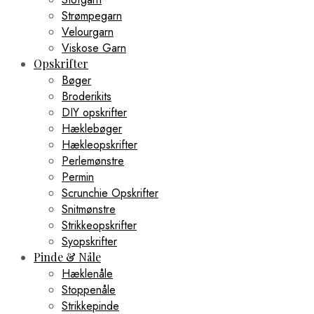
Strømpegarn
Velourgarn
Viskose Garn
Opskrifter
Bøger
Broderikits
DIY opskrifter
Hæklebøger
Hækleopskrifter
Perlemønstre
Permin
Scrunchie Opskrifter
Snitmønstre
Strikkeopskrifter
Syopskrifter
Pinde & Nåle
Hæklenåle
Stoppenåle
Strikkepinde