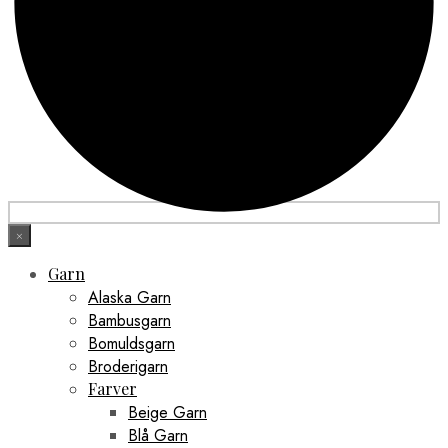
×
Garn
Alaska Garn
Bambusgarn
Bomuldsgarn
Broderigarn
Farver
Beige Garn
Blå Garn