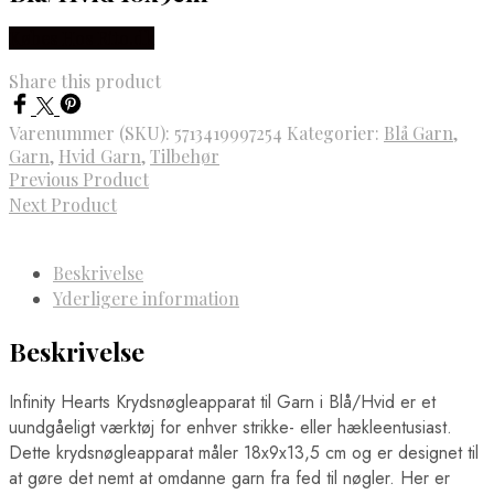
Købes Hos Rito.dk
Share this product
Varenummer (SKU):
5713419997254
Kategorier:
Blå Garn
,
Garn
,
Hvid Garn
,
Tilbehør
Previous Product
Next Product
Beskrivelse
Yderligere information
Beskrivelse
Infinity Hearts Krydsnøgleapparat til Garn i Blå/Hvid er et
uundgåeligt værktøj for enhver strikke- eller hækleentusiast.
Dette krydsnøgleapparat måler 18x9x13,5 cm og er designet til
at gøre det nemt at omdanne garn fra fed til nøgler. Her er