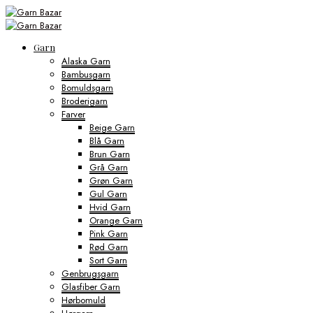
Garn
Alaska Garn
Bambusgarn
Bomuldsgarn
Broderigarn
Farver
Beige Garn
Blå Garn
Brun Garn
Grå Garn
Grøn Garn
Gul Garn
Hvid Garn
Orange Garn
Pink Garn
Rød Garn
Sort Garn
Genbrugsgarn
Glasfiber Garn
Hørbomuld