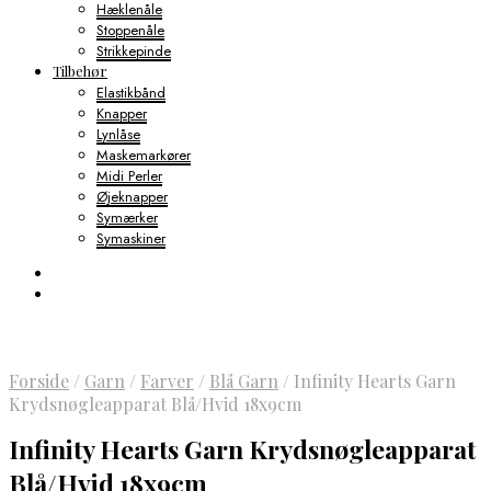
Hæklenåle
Stoppenåle
Strikkepinde
Tilbehør
Elastikbånd
Knapper
Lynlåse
Maskemarkører
Midi Perler
Øjeknapper
Symærker
Symaskiner
Forside
/
Garn
/
Farver
/
Blå Garn
/
Infinity Hearts Garn
Krydsnøgleapparat Blå/Hvid 18x9cm
Infinity Hearts Garn Krydsnøgleapparat
Blå/Hvid 18x9cm