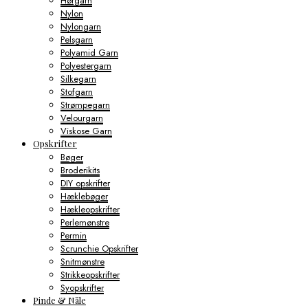
Hørgarn
Nylon
Nylongarn
Pelsgarn
Polyamid Garn
Polyestergarn
Silkegarn
Stofgarn
Strømpegarn
Velourgarn
Viskose Garn
Opskrifter
Bøger
Broderikits
DIY opskrifter
Hæklebøger
Hækleopskrifter
Perlemønstre
Permin
Scrunchie Opskrifter
Snitmønstre
Strikkeopskrifter
Syopskrifter
Pinde & Nåle