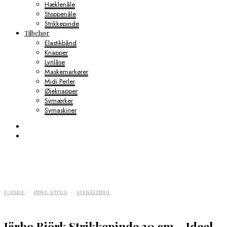
Hæklenåle
Stoppenåle
Strikkepinde
Tilbehør
Elastikbånd
Knapper
Lynlåse
Maskemarkører
Midi Perler
Øjeknapper
Symærker
Symaskiner
FORSIDE
/
PINDE & NÅLE
/
STRIKKEPINDE
Järbo Björk Strikkepinde 30 cm – Ideel