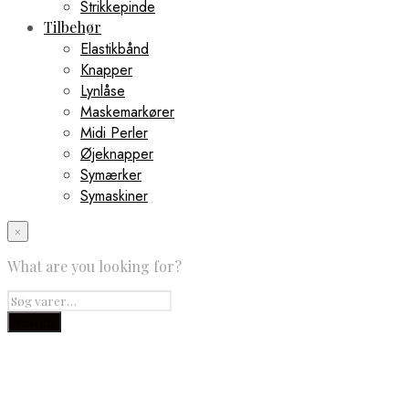
Strikkepinde
Tilbehør
Elastikbånd
Knapper
Lynlåse
Maskemarkører
Midi Perler
Øjeknapper
Symærker
Symaskiner
×
What are you looking for?