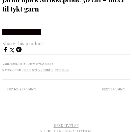
til tykt garn
Købes Hos Rito.dk
Share this product
VARENUMMER (SKU):
7391724862092
KATEGORIER:
GARN
,
STRIKKEPINDE
,
TILBEHØR
PREVIOUS PRODUCT
NEXT PRODUCT
BESKRIVELSE
YDERLIGERE INFORMATION