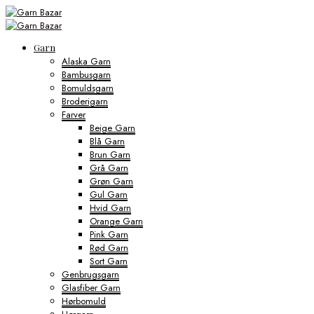
Garn
Alaska Garn
Bambusgarn
Bomuldsgarn
Broderigarn
Farver
Beige Garn
Blå Garn
Brun Garn
Grå Garn
Grøn Garn
Gul Garn
Hvid Garn
Orange Garn
Pink Garn
Rød Garn
Sort Garn
Genbrugsgarn
Glasfiber Garn
Hørbomuld