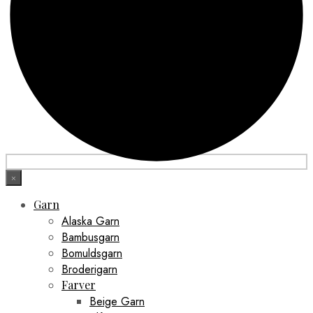
×
Garn
Alaska Garn
Bambusgarn
Bomuldsgarn
Broderigarn
Farver
Beige Garn