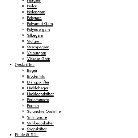
Hørgarn
Nylon
Nylongarn
Pelsgarn
Polyamid Garn
Polyestergarn
Silkegarn
Stofgarn
Strømpegarn
Velourgarn
Viskose Garn
Opskrifter
Bøger
Broderikits
DIY opskrifter
Hæklebøger
Hækleopskrifter
Perlemønstre
Permin
Scrunchie Opskrifter
Snitmønstre
Strikkeopskrifter
Syopskrifter
Pinde & Nåle