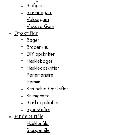
Stofgarn
Strømpegarn
Velourgarn
Viskose Garn
Opskrifter
Bøger
Broderikits
DIY opskrifter
Hæklebøger
Hækleopskrifter
Perlemønstre
Permin
Scrunchie Opskrifter
Snitmønstre
Strikkeopskrifter
Syopskrifter
Pinde & Nåle
Hæklenåle
Stoppenåle