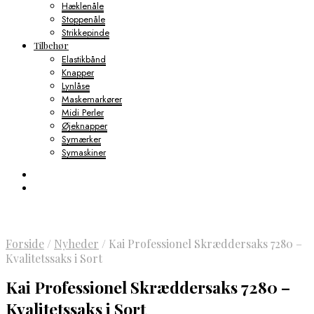
Hæklenåle
Stoppenåle
Strikkepinde
Tilbehør
Elastikbånd
Knapper
Lynlåse
Maskemarkører
Midi Perler
Øjeknapper
Symærker
Symaskiner
Forside
/
Nyheder
/
Kai Professionel Skræddersaks 7280 –
Kvalitetssaks i Sort
Kai Professionel Skræddersaks 7280 –
Kvalitetssaks i Sort