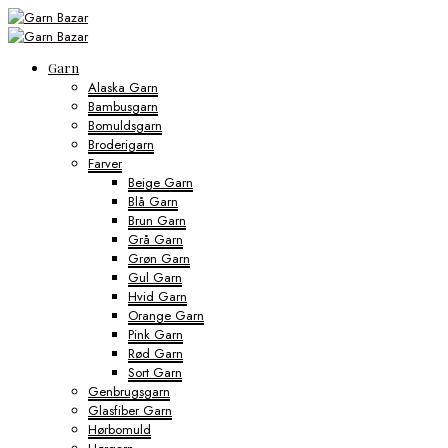
Garn
Alaska Garn
Bambusgarn
Bomuldsgarn
Broderigarn
Farver
Beige Garn
Blå Garn
Brun Garn
Grå Garn
Grøn Garn
Gul Garn
Hvid Garn
Orange Garn
Pink Garn
Rød Garn
Sort Garn
Genbrugsgarn
Glasfiber Garn
Hørbomuld