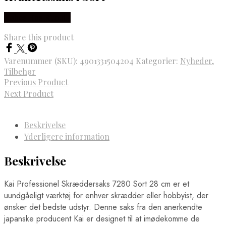
Købes Hos Rito.dk
Share this product
Varenummer (SKU):
4901331504204
Kategorier:
Nyheder
,
Tilbehør
Previous Product
Next Product
Beskrivelse
Yderligere information
Beskrivelse
Kai Professionel Skræddersaks 7280 Sort 28 cm er et
uundgåeligt værktøj for enhver skrædder eller hobbyist, der
ønsker det bedste udstyr. Denne saks fra den anerkendte
japanske producent Kai er designet til at imødekomme de