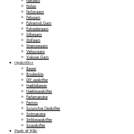
Hørgarn
Nylon
Nylongarn
Pelsgarn
Polyamid Garn
Polyestergarn
Silkegarn
Stofgarn
Strømpegarn
Velourgarn
Viskose Garn
Opskrifter
Bøger
Broderikits
DIY opskrifter
Hæklebøger
Hækleopskrifter
Perlemønstre
Permin
Scrunchie Opskrifter
Snitmønstre
Strikkeopskrifter
Syopskrifter
Pinde & Nåle