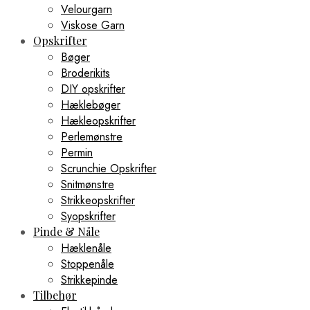
Velourgarn
Viskose Garn
Opskrifter
Bøger
Broderikits
DIY opskrifter
Hæklebøger
Hækleopskrifter
Perlemønstre
Permin
Scrunchie Opskrifter
Snitmønstre
Strikkeopskrifter
Syopskrifter
Pinde & Nåle
Hæklenåle
Stoppenåle
Strikkepinde
Tilbehør