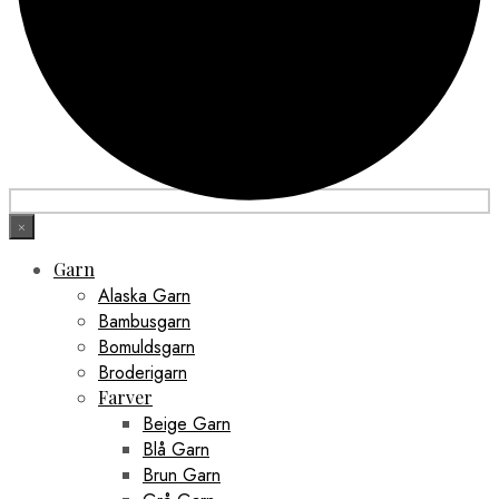
×
Garn
Alaska Garn
Bambusgarn
Bomuldsgarn
Broderigarn
Farver
Beige Garn
Blå Garn
Brun Garn