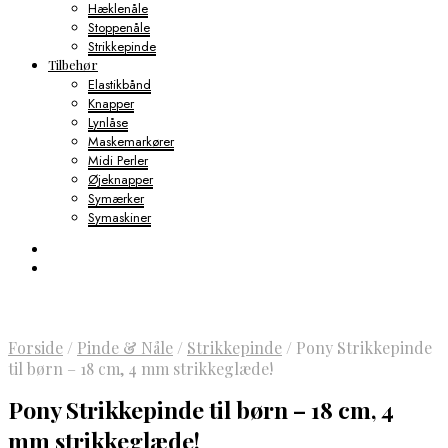
Hæklenåle
Stoppenåle
Strikkepinde
Tilbehør
Elastikbånd
Knapper
Lynlåse
Maskemarkører
Midi Perler
Øjeknapper
Symærker
Symaskiner
Forside
/
Pinde & Nåle
/
Strikkepinde
/
Pony Strikkepinde
til børn – 18 cm, 4 mm strikkeglæde!
Pony Strikkepinde til børn – 18 cm, 4
mm strikkeglæde!