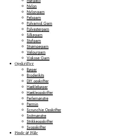
Hørgarn
Nylon
Nylongarn
Pelsgarn
Polyamid Garn
Polyestergarn
Silkegarn
Stofgarn
Strømpegarn
Velourgarn
Viskose Garn
Opskrifter
Bøger
Broderikits
DIY opskrifter
Hæklebøger
Hækleopskrifter
Perlemønstre
Permin
Scrunchie Opskrifter
Snitmønstre
Strikkeopskrifter
Syopskrifter
Pinde & Nåle