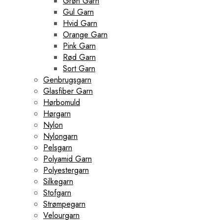
Grøn Garn
Gul Garn
Hvid Garn
Orange Garn
Pink Garn
Rød Garn
Sort Garn
Genbrugsgarn
Glasfiber Garn
Hørbomuld
Hørgarn
Nylon
Nylongarn
Pelsgarn
Polyamid Garn
Polyestergarn
Silkegarn
Stofgarn
Strømpegarn
Velourgarn