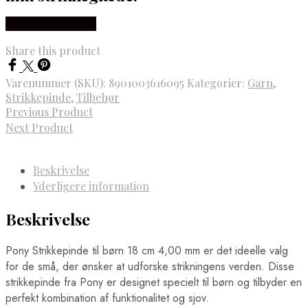
Købes Hos Rito.dk
Share this product
Varenummer (SKU):
8901003616095
Kategorier:
Garn
,
Strikkepinde
,
Tilbehør
Previous Product
Next Product
Beskrivelse
Yderligere information
Beskrivelse
Pony Strikkepinde til børn 18 cm 4,00 mm er det ideelle valg
for de små, der ønsker at udforske strikningens verden. Disse
strikkepinde fra Pony er designet specielt til børn og tilbyder en
perfekt kombination af funktionalitet og sjov.