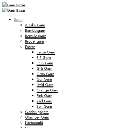
Garn
Alaska Garn
Bambusgarn
Bomuldsgarn
Broderigarn
Farver
Beige Garn
Blå Garn
Brun Garn
Grå Garn
Grøn Garn
Gul Garn
Hvid Garn
Orange Garn
Pink Garn
Rød Garn
Sort Garn
Genbrugsgarn
Glasfiber Garn
Hørbomuld