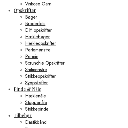
Viskose Garn
Opskrifter
Bøger
Broderikits
DIY opskrifter
Hæklebøger
Hækleopskrifter
Perlemønstre
Permin
Scrunchie Opskrifter
Snitmønstre
Strikkeopskrifter
Syopskrifter
Pinde & Nåle
Hæklenåle
Stoppenåle
Strikkepinde
Tilbehør
Elastikbånd