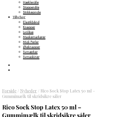
Hæklenåle
Stoppenåle
Strikkepinde
Tilbehør
Elastikbånd
Knapper
Lynlåse
Maskemarkører
Midi Perler
Øjeknapper
Symærker
Symaskiner
Forside
/
Nyheder
/
Rico Sock Stop Latex 50 ml –
Gummimælk til skridsikre såler
Rico Sock Stop Latex 50 ml –
Gummimælk til skridsikre såler