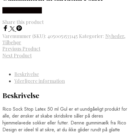
Købes Hos Rito.dk
Share this product
Varenummer (SKU):
4050051533145
Kategorier:
Nyheder
,
Tilbehør
Previous Product
Next Product
Beskrivelse
Yderligere information
Beskrivelse
Rico Sock Stop Latex 50 ml Gul er et uundgåeligt produkt for
alle, der ønsker at skabe skridsikre såler på deres
hjemmelavede sokker eller futter. Denne gummimælk fra Rico
Design er ideel til at sikre, at du ikke glider rundt på glatte