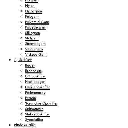
Hørgarn
Nylon
Nylongarn
Pelsgarn
Polyamid Garn
Polyestergarn
Silkegarn
Stofgarn
Strømpegarn
Velourgarn
Viskose Garn
Opskrifter
Bøger
Broderikits
DIY opskrifter
Hæklebøger
Hækleopskrifter
Perlemønstre
Permin
Scrunchie Opskrifter
Snitmønstre
Strikkeopskrifter
Syopskrifter
Pinde & Nåle