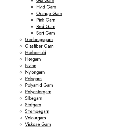
Gul Garn
Hvid Garn
Orange Garn
Pink Garn
Rød Garn
Sort Garn
Genbrugsgarn
Glasfiber Garn
Hørbomuld
Hørgarn
Nylon
Nylongarn
Pelsgarn
Polyamid Garn
Polyestergarn
Silkegarn
Stofgarn
Strømpegarn
Velourgarn
Viskose Garn