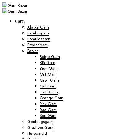
Garn
Alaska Garn
Bambusgarn
Bomuldsgarn
Broderigarn
Farver
Beige Garn
Blå Garn
Brun Garn
Grå Garn
Grøn Garn
Gul Garn
Hvid Garn
Orange Garn
Pink Garn
Rød Garn
Sort Garn
Genbrugsgarn
Glasfiber Garn
Hørbomuld