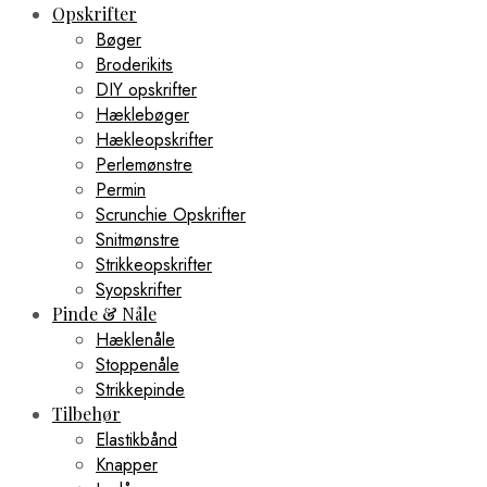
Opskrifter
Bøger
Broderikits
DIY opskrifter
Hæklebøger
Hækleopskrifter
Perlemønstre
Permin
Scrunchie Opskrifter
Snitmønstre
Strikkeopskrifter
Syopskrifter
Pinde & Nåle
Hæklenåle
Stoppenåle
Strikkepinde
Tilbehør
Elastikbånd
Knapper