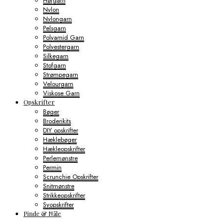
Hørgarn
Nylon
Nylongarn
Pelsgarn
Polyamid Garn
Polyestergarn
Silkegarn
Stofgarn
Strømpegarn
Velourgarn
Viskose Garn
Opskrifter
Bøger
Broderikits
DIY opskrifter
Hæklebøger
Hækleopskrifter
Perlemønstre
Permin
Scrunchie Opskrifter
Snitmønstre
Strikkeopskrifter
Syopskrifter
Pinde & Nåle