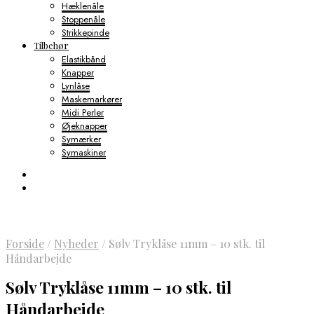
Hæklenåle
Stoppenåle
Strikkepinde
Tilbehør
Elastikbånd
Knapper
Lynlåse
Maskemarkører
Midi Perler
Øjeknapper
Symærker
Symaskiner
Forside
/
Nyheder
/
Sølv Tryklåse 11mm – 10 stk. til
Håndarbejde
Sølv Tryklåse 11mm – 10 stk. til
Håndarbejde