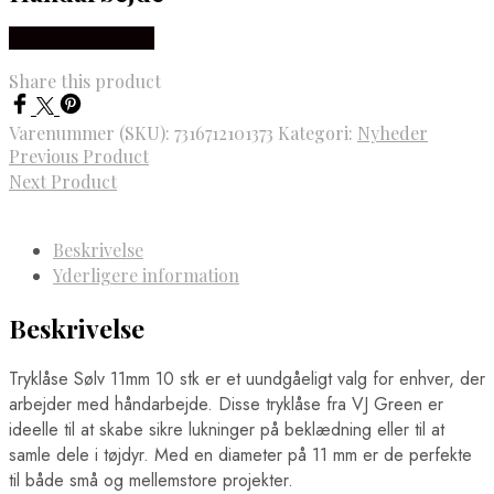
Købes Hos Rito.dk
Share this product
Varenummer (SKU):
7316712101373
Kategori:
Nyheder
Previous Product
Next Product
Beskrivelse
Yderligere information
Beskrivelse
Tryklåse Sølv 11mm 10 stk er et uundgåeligt valg for enhver, der
arbejder med håndarbejde. Disse tryklåse fra VJ Green er
ideelle til at skabe sikre lukninger på beklædning eller til at
samle dele i tøjdyr. Med en diameter på 11 mm er de perfekte
til både små og mellemstore projekter.