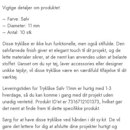
Vigtige detaljer om produktet:
– Farve: Sølv
– Diameter: 11 mm
– Antal: 10 stk
Disse tryklåse er ikke kun funktionelle, men også stilfulde. Den
sølvfarvede finish giver et elegant touch til dit projekt, og de
lette materialer sikrer, at de nemt kan anvendes uden at belaste
stoffet. Uanset om du syr tøj, laver accessories eller designer
unikke tøjdyr, vil disse tryklåse være en værdifuld tilføjelse til dit
værktøj.
Leveringstiden for Tryklåse Sølv 11mm er hurtig med 1-3
hverdage, så du kan komme i gang med dit projekt uden
unødig ventetid. Produkt ID’et er 7316712101373, hvilket gør
det nemt at finde frem til dette specifikke produkt.
Sørg for at have disse tryklåse ved hånden i dit sy-kit. De vil
gøre det lettere for dig at afslutte dine projekter hurtigt og