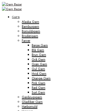
Garn
Alaska Garn
Bambusgarn
Bomuldsgarn
Broderigarn
Farver
Beige Garn
Blå Garn
Brun Garn
Grå Garn
Grøn Garn
Gul Garn
Hvid Garn
Orange Garn
Pink Garn
Rød Garn
Sort Garn
Genbrugsgarn
Glasfiber Garn
Hørbomuld