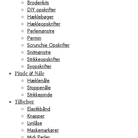
Broderikits
DIY opskrifter
Hæklebøger
Hækleopskrifter
Perlemønstre
Permin
Scrunchie Opskrifter
Snitmønstre
Strikkeopskrifter
Syopskrifter
Pinde & Nåle
Hæklenåle
Stoppenåle
Strikkepinde
Tilbehør
Elastikbånd
Knapper
Lynlåse
Maskemarkører
Midi Perler