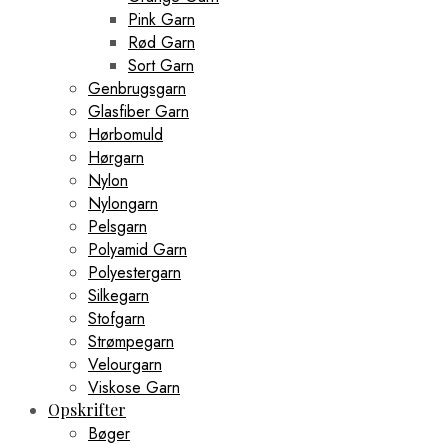
Pink Garn
Rød Garn
Sort Garn
Genbrugsgarn
Glasfiber Garn
Hørbomuld
Hørgarn
Nylon
Nylongarn
Pelsgarn
Polyamid Garn
Polyestergarn
Silkegarn
Stofgarn
Strømpegarn
Velourgarn
Viskose Garn
Opskrifter
Bøger